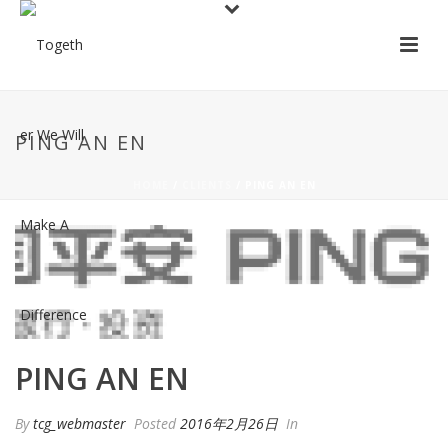
PING AN EN
HOME
/
CLIENTS
/ PING AN EN
PING AN EN
By
tcg_webmaster
Posted
2016年2月26日
In